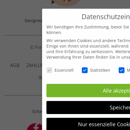
Datenschutzein
Designed & Handmade with
in Austria!
Wir benötigen Ihre Zustimmung, bevor Sie
können.
Wir verwenden Cookies und andere Techno
Einige von ihnen sind essenziell, während
© Frecher Zwerg by J. Barclay e.U.
und Ihre Erfahrung zu verbessern.
Weitere
Verwendung Ihrer Daten finden Sie in uns
AGB
ZAHLUNG UND VERSAND
DATENSCHUTZ
Datenschutzeinstellungen
Essenziell
Statistiken
M
IMPRESSUM
KONTAKT
Alle akzept
Speiche
Schau mal, was sich bei mir tut ;-)
Nur essenzielle Cook