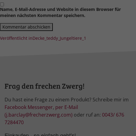
Name, E-Mail-Adresse und Website in diesem Browser für
meinen nächsten Kommentar speichern.
Beitragsnavigation
Veröffentlicht in
Decke_teddy_Jungeltiere_1
Frag den frechen Zwerg!
Du hast eine Frage zu einem Produkt? Schreibe mir im
Facebook Messenger
,
per E-Mail
(j.barclay@frecherzwerg.com)
oder ruf an:
0043/ 676
7284470
Einkaufen - so einfach geht's!