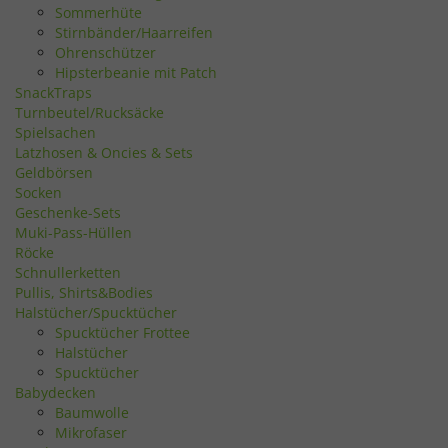
Sommerhüte
Stirnbänder/Haarreifen
Ohrenschützer
Hipsterbeanie mit Patch
SnackTraps
Turnbeutel/Rucksäcke
Spielsachen
Latzhosen & Oncies & Sets
Geldbörsen
Socken
Geschenke-Sets
Muki-Pass-Hüllen
Röcke
Schnullerketten
Pullis, Shirts&Bodies
Halstücher/Spucktücher
Spucktücher Frottee
Halstücher
Spucktücher
Babydecken
Baumwolle
Mikrofaser