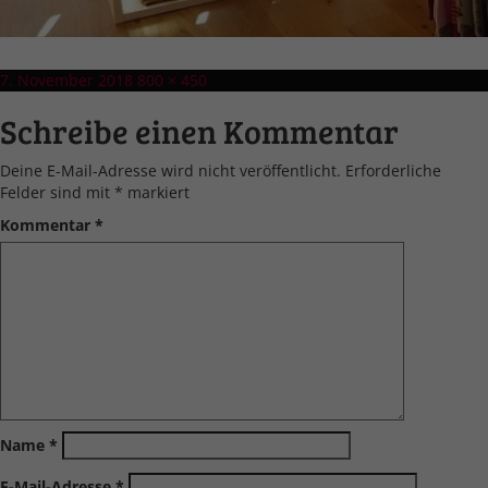
Veröffentlicht
Volle
7. November 2018
800 × 450
am
Größe
Schreibe einen Kommentar
Deine E-Mail-Adresse wird nicht veröffentlicht.
Erforderliche
Felder sind mit
*
markiert
Kommentar
*
Name
*
E-Mail-Adresse
*