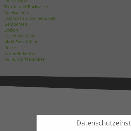
SnackTraps
Turnbeutel/Rucksäcke
Spielsachen
Latzhosen & Oncies & Sets
Geldbörsen
Socken
Geschenke-Sets
Muki-Pass-Hüllen
Röcke
Schnullerketten
Pullis, Shirts&Bodies
Datenschutzeinst