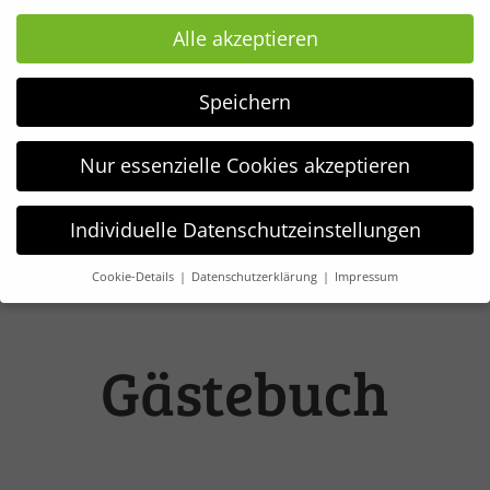
Alle akzeptieren
Speichern
Nur essenzielle Cookies akzeptieren
Individuelle Datenschutzeinstellungen
Cookie-Details
Datenschutzerklärung
Impressum
Datenschutzeinstellungen
Wir verwenden Cookies und andere Technologien auf unserer
Website. Einige von ihnen sind essenziell, während andere
Gästebuch
uns helfen, diese Website und Ihre Erfahrung zu verbessern.
Weitere Informationen über die Verwendung Ihrer Daten
finden Sie in unserer
Datenschutzerklärung
.
Hier finden Sie eine Übersicht über alle verwendeten Cookies.
Sie können Ihre Einwilligung zu ganzen Kategorien geben
oder sich weitere Informationen anzeigen lassen und so nur