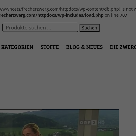
var/www/vhosts/frecherzwerg.com/httpdocs/wp-content/db.php) is not w
recherzwerg.com/httpdocs/wp-includes/load.php
on line
707
Suchen
KATEGORIEN
STOFFE
BLOG & NEUES
DIE ZWER