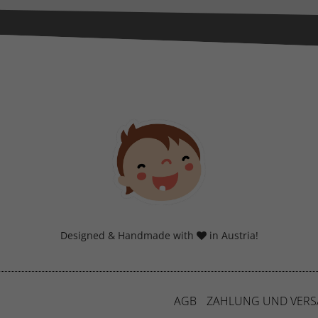
eting-Cookies werden von Drittanbietern oder Publishern verwendet, um
nalisierte Werbung anzuzeigen. Sie tun dies, indem sie Besucher über Websites
eg verfolgen.
Cookie-Informationen anzeigen
erne Medien (7)
lte von Videoplattformen und Social-Media-Plattformen werden standardmäßig
iert. Wenn Cookies von externen Medien akzeptiert werden, bedarf der Zugriff a
 Inhalte keiner manuellen Einwilligung mehr.
Cookie-Informationen anzeigen
Datenschutzerklärung
Imp
Designed & Handmade with
in Austria!
AGB
ZAHLUNG UND VER