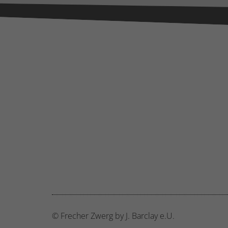
Mark
perso
hinw
Ext
Inha
block
diese
© Frecher Zwerg by J. Barclay e.U.