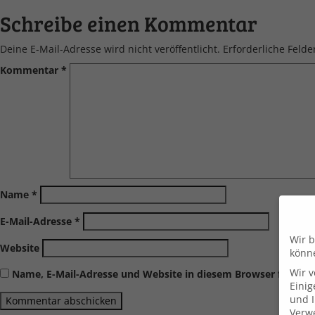
Schreibe einen Kommentar
Deine E-Mail-Adresse wird nicht veröffentlicht.
Erforderliche Felde
Kommentar
*
Name
*
E-Mail-Adresse
*
Wir b
Website
könn
Wir 
Name, E-Mail-Adresse und Website in diesem Browser für me
Einig
und I
Verwe