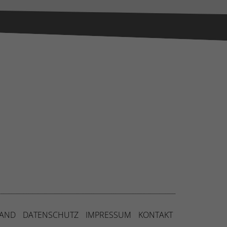
Externe Medien
uf
ressum
SAND
DATENSCHUTZ
IMPRESSUM
KONTAKT