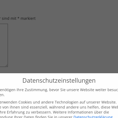
r sind mit
*
markiert
Datenschutzeinstellungen
enötigen Ihre Zustimmung, bevor Sie unsere Website weiter besu
en.
verwenden Cookies und andere Technologien auf unserer Website.
inen nächsten Kommentar speichern.
e von ihnen sind essenziell, während andere uns helfen, diese We
hre Erfahrung zu verbessern.
Weitere Informationen über die
ndung Ihrer Daten finden Sie in unserer
Datenschutzerklärung
.