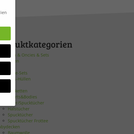
dien
Produktkategorien
atzhosen & Oncies & Sets
eldbörsen
ocken
eschenke-Sets
uki-Pass-Hüllen
öcke
chnullerketten
llis, Shirts&Bodies
alstücher/Spucktücher
Halstücher
Spucktücher
Spucktücher Frottee
bsite
abydecken
Baumwolle