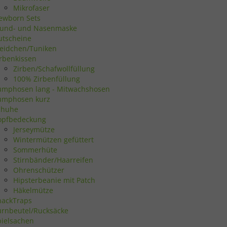
en
Mikrofaser
ewborn Sets
n.
und- und Nasenmaske
utscheine
leidchen/Tuniken
irbenkissen
Zurück
Zirben/Schafwollfüllung
100% Zirbenfüllung
umphosen lang - Mitwachshosen
umphosen kurz
chuhe
opfbedeckung
eie
Jerseymütze
Wintermützen gefüttert
Sommerhüte
Stirnbänder/Haarreifen
Statistiken
Ohrenschützer
Hipsterbeanie mit Patch
Häkelmütze
nackTraps
urnbeutel/Rucksäcke
pielsachen
Marketing