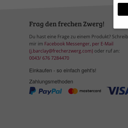
Frag den frechen Zwerg!
Du hast eine Frage zu einem Produkt? Schrei
Wir 
Einig
mir im
Facebook Messenger
,
per E-Mail
und I
(j.barclay@frecherzwerg.com)
oder ruf an:
Verwe
0043/ 676 7284470
Hier 
Ihre 
Einkaufen - so einfach geht's!
Info
Zahlungsmethoden
Al
Nu
Daten
Ess
Essen