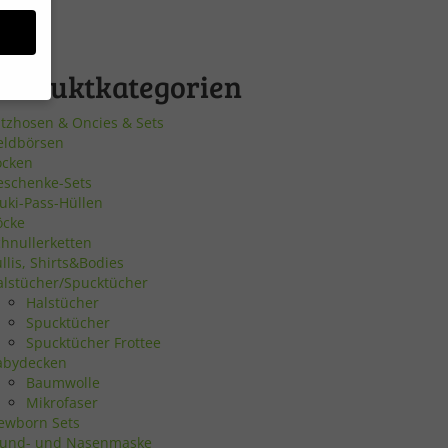
Produktkategorien
atzhosen & Oncies & Sets
eldbörsen
bsite
ocken
eschenke-Sets
uki-Pass-Hüllen
en
öcke
chnullerketten
n.
llis, Shirts&Bodies
alstücher/Spucktücher
Halstücher
Zurück
Spucktücher
Spucktücher Frottee
abydecken
Baumwolle
Mikrofaser
ewborn Sets
eie
und- und Nasenmaske