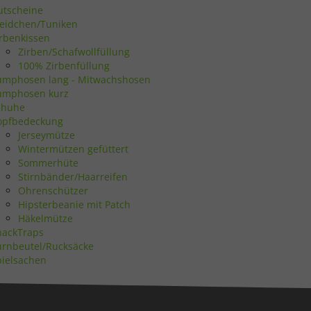
utscheine
leidchen/Tuniken
irbenkissen
Statistiken
Zirben/Schafwollfüllung
100% Zirbenfüllung
umphosen lang - Mitwachshosen
umphosen kurz
chuhe
opfbedeckung
Marketing
Jerseymütze
Wintermützen gefüttert
Sommerhüte
Stirnbänder/Haarreifen
Ohrenschützer
Hipsterbeanie mit Patch
Häkelmütze
Externe Medien
nackTraps
urnbeutel/Rucksäcke
pielsachen
uf