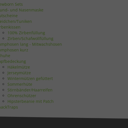
ewborn Sets
und- und Nasenmaske
utscheine
Statistiken
leidchen/Tuniken
irbenkissen
100% Zirbenfüllung
Zirben/Schafwollfüllung
umphosen lang - Mitwachshosen
umphosen kurz
Marketing
chuhe
opfbedeckung
Häkelmütze
Jerseymütze
Wintermützen gefüttert
Sommerhüte
Stirnbänder/Haarreifen
Externe Medien
Ohrenschützer
Hipsterbeanie mit Patch
nackTraps
uf