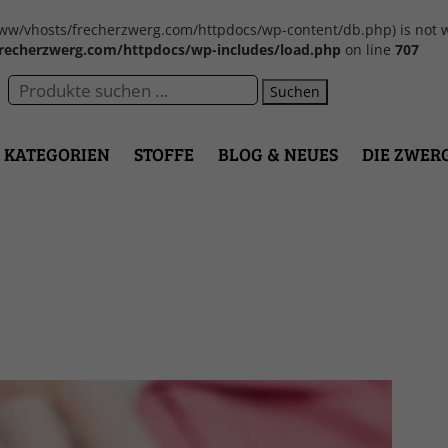
var/www/vhosts/frecherzwerg.com/httpdocs/wp-content/db.php) is not w
recherzwerg.com/httpdocs/wp-includes/load.php
on line
707
Suchen
KATEGORIEN
STOFFE
BLOG & NEUES
DIE ZWER