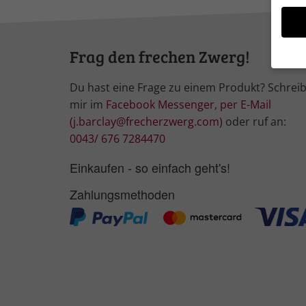
Frag den frechen Zwerg!
Du hast eine Frage zu einem Produkt? Schrei
Wir 
Einig
mir im
Facebook Messenger
,
per E-Mail
und I
(j.barclay@frecherzwerg.com)
oder ruf an:
Verwe
0043/ 676 7284470
Hier 
Ihre 
Einkaufen - so einfach geht's!
Info
Zahlungsmethoden
Al
Nu
Daten
Ess
Essen