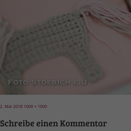
Veröffentlicht
Volle
2. Mai 2018
1000 × 1000
am
Größe
Schreibe einen Kommentar