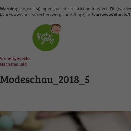
Warning
: file_exists(): open_basedir restriction in effect. File(/
(/var/www/vhosts/frecherzwerg.com/:/tmp/) in
/var/www/vhosts/f
Vorheriges Bild
Nächstes Bild
Modeschau_2018_5