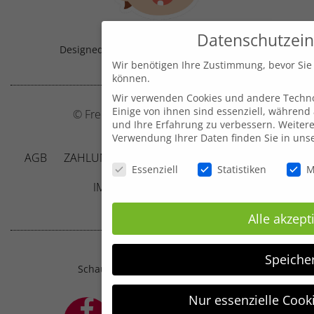
Datenschutzein
Designed & Handmade with
in Austria!
Wir benötigen Ihre Zustimmung, bevor Sie
können.
Wir verwenden Cookies und andere Techno
Einige von ihnen sind essenziell, während
© Frecher Zwerg by J. Barclay e.U.
und Ihre Erfahrung zu verbessern.
Weitere
Verwendung Ihrer Daten finden Sie in uns
AGB
ZAHLUNG UND VERSAND
DATENSCHUTZ
Datenschutzeinstellungen
Essenziell
Statistiken
M
IMPRESSUM
KONTAKT
Alle akzept
Speiche
Schau mal, was sich bei mir tut ;-)
Nur essenzielle Cook