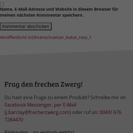
Name, E-Mail-Adresse und Website in diesem Browser für
meinen nächsten Kommentar speichern.
Beitragsnavigation
Veröffentlicht in
Ohrenschuetzer_Katze_rosa_1
Frag den frechen Zwerg!
Du hast eine Frage zu einem Produkt? Schreibe mir im
Facebook Messenger
,
per E-Mail
(j.barclay@frecherzwerg.com)
oder ruf an:
0043/ 676
7284470
Einkaufen - so einfach geht's!