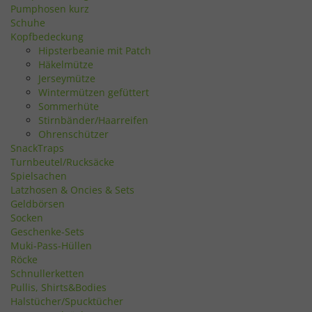
Pumphosen kurz
Schuhe
Kopfbedeckung
Hipsterbeanie mit Patch
Häkelmütze
Jerseymütze
Wintermützen gefüttert
Sommerhüte
Stirnbänder/Haarreifen
Ohrenschützer
SnackTraps
Turnbeutel/Rucksäcke
Spielsachen
Latzhosen & Oncies & Sets
Geldbörsen
Socken
Geschenke-Sets
Muki-Pass-Hüllen
Röcke
Schnullerketten
Pullis, Shirts&Bodies
Halstücher/Spucktücher