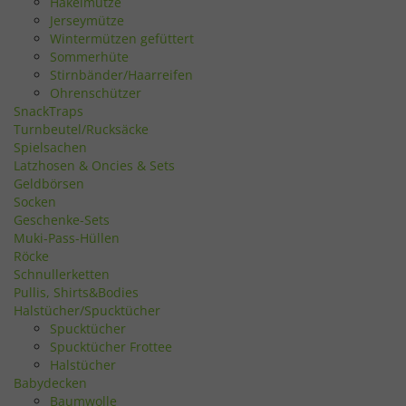
Häkelmütze
Jerseymütze
Wintermützen gefüttert
Sommerhüte
Stirnbänder/Haarreifen
Ohrenschützer
SnackTraps
Turnbeutel/Rucksäcke
Spielsachen
Latzhosen & Oncies & Sets
Geldbörsen
Socken
Geschenke-Sets
Muki-Pass-Hüllen
Röcke
Schnullerketten
Pullis, Shirts&Bodies
Halstücher/Spucktücher
Spucktücher
Spucktücher Frottee
Halstücher
Babydecken
Baumwolle