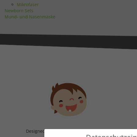
Mikrofaser
Newborn Sets
Mund- und Nasenmaske
Designed & Handmade with
in Austria!