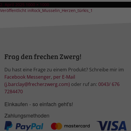
Veröffentlicht
Volle
2. April 2025
1000 × 1000
Beitragsnavigation
am
Größe
Veröffentlicht in
Rock_Musselin_Herzen_türkis_1
Frag den frechen Zwerg!
Du hast eine Frage zu einem Produkt? Schreibe mir im
Facebook Messenger
,
per E-Mail
(j.barclay@frecherzwerg.com)
oder ruf an:
0043/ 676
7284470
Einkaufen - so einfach geht's!
Zahlungsmethoden