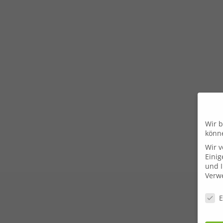
Wir b
könn
Wir 
Einig
und I
Verwe
Daten
E