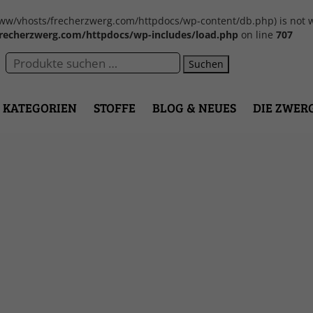
var/www/vhosts/frecherzwerg.com/httpdocs/wp-content/db.php) is not w
recherzwerg.com/httpdocs/wp-includes/load.php
on line
707
Suchen
KATEGORIEN
STOFFE
BLOG & NEUES
DIE ZWER