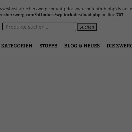
var/www/vhosts/frecherzwerg.com/httpdocs/wp-content/db.php) is not w
recherzwerg.com/httpdocs/wp-includes/load.php
on line
707
Suchen
KATEGORIEN
STOFFE
BLOG & NEUES
DIE ZWER