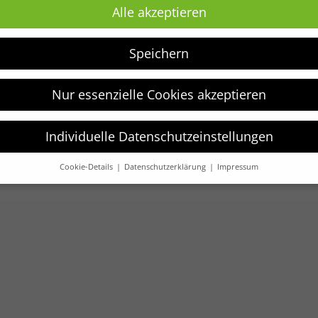
Alle akzeptieren
Speichern
Nur essenzielle Cookies akzeptieren
merhut Musselin grau 6-
Individuelle Datenschutzeinstellungen
Cookie-Details
Datenschutzerklärung
Impressum
Datenschutzeinstellungen
verwenden Cookies und andere Technologien auf unserer Website.
e von ihnen sind essenziell, während andere uns helfen, diese We
hre Erfahrung zu verbessern.
Weitere Informationen über die
ndung Ihrer Daten finden Sie in unserer
Datenschutzerklärung
.
finden Sie eine Übersicht über alle verwendeten Cookies. Sie könn
Einwilligung zu ganzen Kategorien geben oder sich weitere
rmationen anzeigen lassen und so nur bestimmte Cookies auswähle