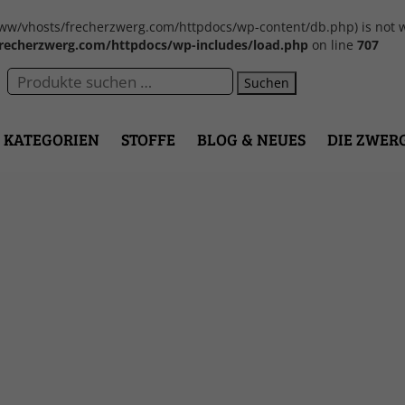
var/www/vhosts/frecherzwerg.com/httpdocs/wp-content/db.php) is not w
recherzwerg.com/httpdocs/wp-includes/load.php
on line
707
Suchen
KATEGORIEN
STOFFE
BLOG & NEUES
DIE ZWER