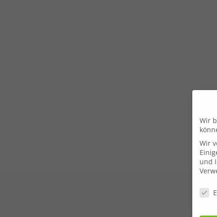
Wir b
könn
Wir 
Einig
und I
Verwe
Daten
E