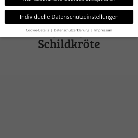
Individuelle Datenschutzeinstellungen
Body langarm
Cookie-Details
Datenschutzerklärung
Impressum
Datenschutzeinstellungen
Schildkröte
Wir verwenden Cookies und andere Technologien auf unserer
Website. Einige von ihnen sind essenziell, während andere
uns helfen, diese Website und Ihre Erfahrung zu verbessern.
Weitere Informationen über die Verwendung Ihrer Daten
finden Sie in unserer
Datenschutzerklärung
.
Hier finden Sie eine Übersicht über alle verwendeten Cookies.
Sie können Ihre Einwilligung zu ganzen Kategorien geben
oder sich weitere Informationen anzeigen lassen und so nur
bestimmte Cookies auswählen.
Alle akzeptieren
Speichern
Nur essenzielle Cookies akzeptieren
Zurück