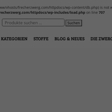
var/www/vhosts/frecherzwerg.com/httpdocs/wp-content/db.php) is not w
recherzwerg.com/httpdocs/wp-includes/load.php
on line
707
Suchen
KATEGORIEN
STOFFE
BLOG & NEUES
DIE ZWER