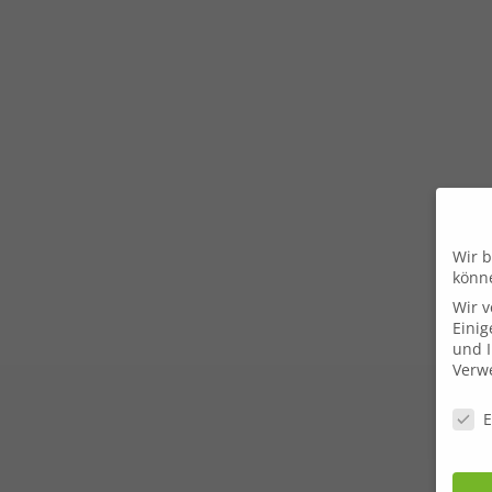
Wir b
könn
Wir 
Einig
und I
Verwe
Daten
E