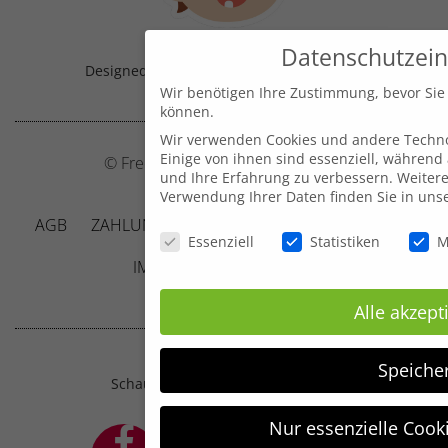
Datenschutzein
Designed & Handmade with
in Austria!
Wir benötigen Ihre Zustimmung, bevor Sie
können.
Wir verwenden Cookies und andere Techno
Einige von ihnen sind essenziell, während
© Frecher Zwerg by J. Barclay e.U.
und Ihre Erfahrung zu verbessern.
Weitere
Verwendung Ihrer Daten finden Sie in uns
AGB
ZAHLUNG UND VERSAND
DATENSCHUTZ
Datenschutzeinstellungen
Essenziell
Statistiken
M
IMPRESSUM
KONTAKT
Alle akzept
Speiche
Schau mal, was sich bei mir tut ;-)
Nur essenzielle Cook