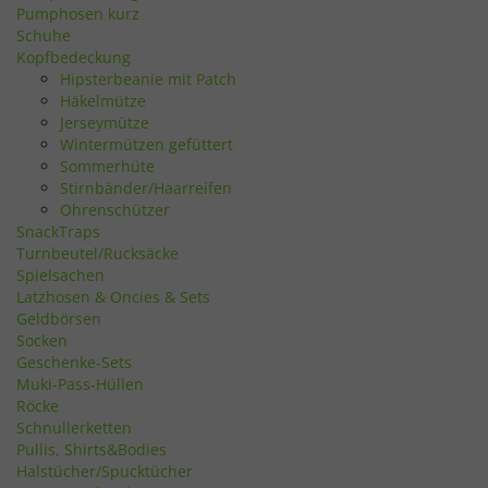
Pumphosen kurz
Schuhe
Kopfbedeckung
Hipsterbeanie mit Patch
Häkelmütze
Jerseymütze
Wintermützen gefüttert
Sommerhüte
Stirnbänder/Haarreifen
Ohrenschützer
SnackTraps
Turnbeutel/Rucksäcke
Spielsachen
Latzhosen & Oncies & Sets
Geldbörsen
Socken
Geschenke-Sets
Muki-Pass-Hüllen
Röcke
Schnullerketten
Pullis, Shirts&Bodies
Halstücher/Spucktücher