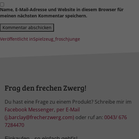
Name, E-Mail-Adresse und Website in diesem Browser für
meinen nächsten Kommentar speichern.
Beitragsnavigation
Veröffentlicht in
Spielzeug_froschjunge
Frag den frechen Zwerg!
Du hast eine Frage zu einem Produkt? Schreibe mir im
Facebook Messenger
,
per E-Mail
(j.barclay@frecherzwerg.com)
oder ruf an:
0043/ 676
7284470
Einkaufen - so einfach geht's!