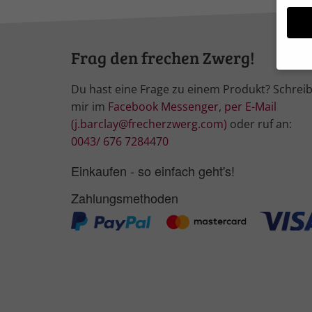
Frag den frechen Zwerg!
Du hast eine Frage zu einem Produkt? Schrei
Wir 
Einig
mir im
Facebook Messenger
,
per E-Mail
und I
(j.barclay@frecherzwerg.com)
oder ruf an:
Verwe
0043/ 676 7284470
Hier 
Ihre 
Einkaufen - so einfach geht's!
Info
Zahlungsmethoden
Al
Nu
Daten
Ess
Essen