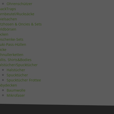
Ohrenschützer
nackTraps
urnbeutel/Rucksäcke
Statistiken
pielsachen
atzhosen & Oncies & Sets
eldbörsen
ocken
eschenke-Sets
uki-Pass-Hüllen
Marketing
öcke
chnullerketten
llis, Shirts&Bodies
alstücher/Spucktücher
Halstücher
Spucktücher
Spucktücher Frottee
Externe Medien
abydecken
Baumwolle
Mikrofaser
uf