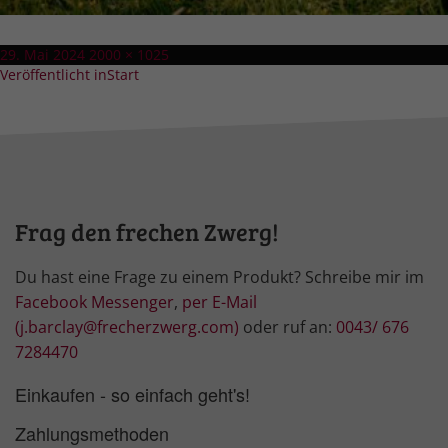
Veröffentlicht
Volle
29. Mai 2024
2000 × 1025
Beitragsnavigation
am
Größe
Veröffentlicht in
Start
Frag den frechen Zwerg!
Du hast eine Frage zu einem Produkt? Schreibe mir im
Facebook Messenger
,
per E-Mail
(j.barclay@frecherzwerg.com)
oder ruf an:
0043/ 676
7284470
Einkaufen - so einfach geht's!
Zahlungsmethoden