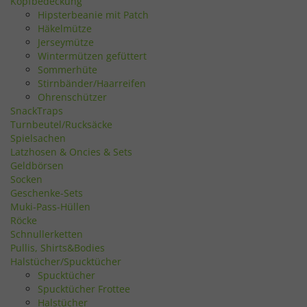
Kopfbedeckung
Hipsterbeanie mit Patch
Häkelmütze
Jerseymütze
Wintermützen gefüttert
Sommerhüte
Stirnbänder/Haarreifen
Ohrenschützer
SnackTraps
Turnbeutel/Rucksäcke
Spielsachen
Latzhosen & Oncies & Sets
Geldbörsen
Socken
Geschenke-Sets
Muki-Pass-Hüllen
Röcke
Schnullerketten
Pullis, Shirts&Bodies
Halstücher/Spucktücher
Spucktücher
Spucktücher Frottee
Halstücher