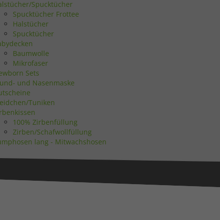
alstücher/Spucktücher
Spucktücher Frottee
Halstücher
Zurück
Spucktücher
abydecken
Baumwolle
Mikrofaser
ewborn Sets
eie
und- und Nasenmaske
utscheine
leidchen/Tuniken
irbenkissen
100% Zirbenfüllung
Statistiken
Zirben/Schafwollfüllung
umphosen lang - Mitwachshosen
Marketing