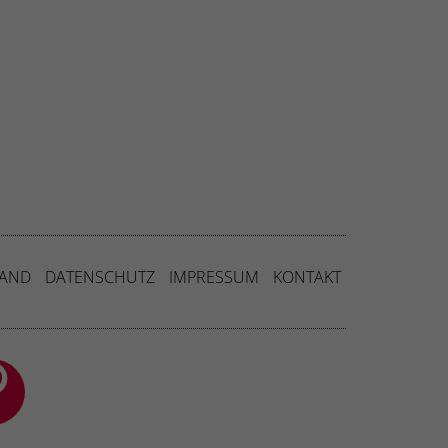
Externe Medien
uf
ressum
SAND
DATENSCHUTZ
IMPRESSUM
KONTAKT