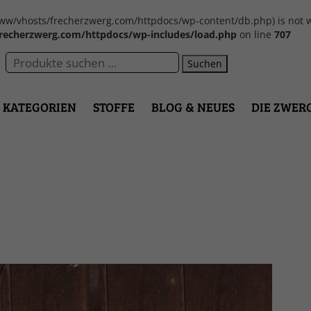
var/www/vhosts/frecherzwerg.com/httpdocs/wp-content/db.php) is not w
recherzwerg.com/httpdocs/wp-includes/load.php
on line
707
Suchen
KATEGORIEN
STOFFE
BLOG & NEUES
DIE ZWER