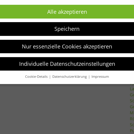
Newsletter
Alle akzeptieren
P
be
Erhalte die neuesten Kindermodetrends und
S
aktuelle Angebote als erster.
K
Speichern
JETZT ANMELDEN!
Nur essenzielle Cookies akzeptieren
Individuelle Datenschutzeinstellungen
S
T
Cookie-Details
Datenschutzerklärung
Impressum
Datenschutzeinstellungen
S
L
verwenden Cookies und andere Technologien auf unserer Website.
G
e von ihnen sind essenziell, während andere uns helfen, diese We
S
hre Erfahrung zu verbessern.
Weitere Informationen über die
G
ndung Ihrer Daten finden Sie in unserer
Datenschutzerklärung
.
M
finden Sie eine Übersicht über alle verwendeten Cookies. Sie könn
R
Einwilligung zu ganzen Kategorien geben oder sich weitere
S
rmationen anzeigen lassen und so nur bestimmte Cookies auswähle
Pu