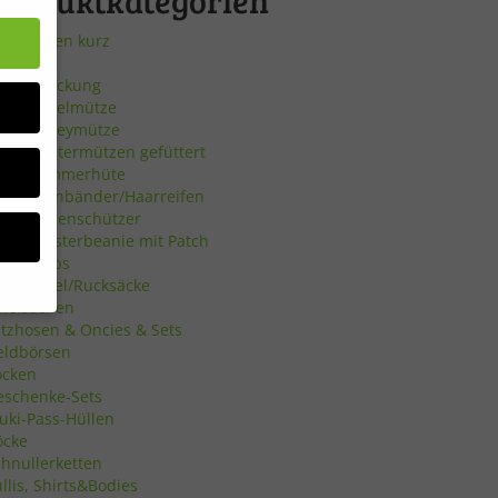
Produktkategorien
umphosen kurz
chuhe
opfbedeckung
Häkelmütze
Jerseymütze
Wintermützen gefüttert
Sommerhüte
Stirnbänder/Haarreifen
Ohrenschützer
Hipsterbeanie mit Patch
nackTraps
urnbeutel/Rucksäcke
pielsachen
atzhosen & Oncies & Sets
eldbörsen
bsite
ocken
eschenke-Sets
uki-Pass-Hüllen
en
öcke
chnullerketten
n.
llis, Shirts&Bodies