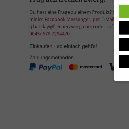
Du hast eine Frage zu einem Produkt? Schrei
mir im
Facebook Messenger
,
per E-Mail
(j.barclay@frecherzwerg.com)
oder ruf an:
0043/ 676 7284470
Einkaufen - so einfach geht's!
Zahlungsmethoden
Wir 
Einig
und I
Verwe
Hier 
Ihre 
Info