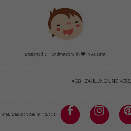
Cookie-Informationen anzeigen
erne Medien (7)
lte von Videoplattformen und Social-Media-Plattformen werden standardmäßig
iert. Wenn Cookies von externen Medien akzeptiert werden, bedarf der Zugriff a
 Inhalte keiner manuellen Einwilligung mehr.
Cookie-Informationen anzeigen
Designed & Handmade with
in Austria!
Datenschutzerklärung
Imp
AGB
ZAHLUNG UND VER
mal, was sich bei mir tut ;-)