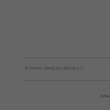
Ext
Inha
block
diese
© Frecher Zwerg by J. Barclay e.U.
Schau 