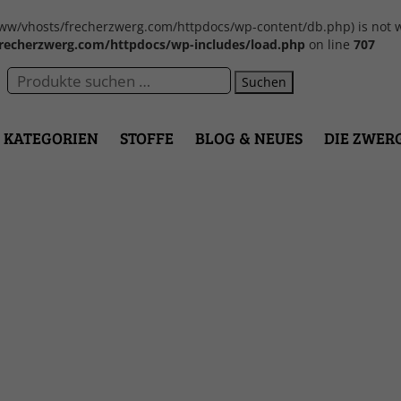
var/www/vhosts/frecherzwerg.com/httpdocs/wp-content/db.php) is not w
recherzwerg.com/httpdocs/wp-includes/load.php
on line
707
Suchen
KATEGORIEN
STOFFE
BLOG & NEUES
DIE ZWER