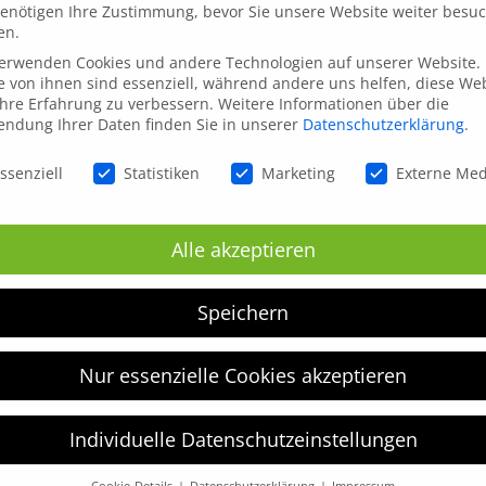
enötigen Ihre Zustimmung, bevor Sie unsere Website weiter besu
en.
verwenden Cookies und andere Technologien auf unserer Website.
e von ihnen sind essenziell, während andere uns helfen, diese We
hre Erfahrung zu verbessern.
Weitere Informationen über die
ndung Ihrer Daten finden Sie in unserer
Datenschutzerklärung
.
d Lentia City LINZ
schutzeinstellungen
ssenziell
Statistiken
Marketing
Externe Me
2019
Alle akzeptieren
Speichern
Regelmäßig sind wir auf Märkten und Messen unterwegs.
8.-20. März 2019 bei unserem Verkaufsstand im Lentia City i
Nur essenzielle Cookies akzeptieren
hr dazu findet ihr unter der Kategorie
Märkte/Verkaufsstä
Individuelle Datenschutzeinstellungen
Cookie-Details
Datenschutzerklärung
Impressum