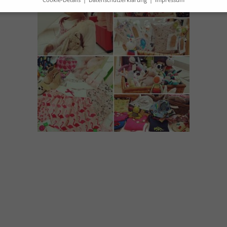
Datenschutzeinstellungen
verwenden Cookies und andere Technologien auf unserer Website.
e von ihnen sind essenziell, während andere uns helfen, diese We
hre Erfahrung zu verbessern.
Weitere Informationen über die
ndung Ihrer Daten finden Sie in unserer
Datenschutzerklärung
.
finden Sie eine Übersicht über alle verwendeten Cookies. Sie könn
Einwilligung zu ganzen Kategorien geben oder sich weitere
rmationen anzeigen lassen und so nur bestimmte Cookies auswähle
le akzeptieren
Speichern
r essenzielle Cookies akzeptieren
schutzeinstellungen
enziell (1)
zielle Cookies ermöglichen grundlegende Funktionen und sind für die einwandfr
ion der Website erforderlich.
Cookie-Informationen anzeigen
tistiken (1)