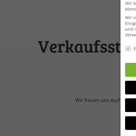
Wir b
könn
Wir 
Einig
und I
Verwe
Verkaufsstan
Daten
E
Wir freuen uns euch von 1
Me