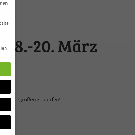
chen
bsite
 18.-20. März
dien
n Linz begrüßen zu dürfen!
nde
.