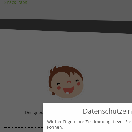
SnackTraps
Datenschutzein
Designed & Handmade with
in Austria!
Wir benötigen Ihre Zustimmung, bevor Sie
können.