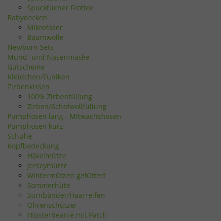
Spucktücher Frottee
Babydecken
Mikrofaser
Baumwolle
Newborn Sets
Mund- und Nasenmaske
Gutscheine
Kleidchen/Tuniken
Zirbenkissen
100% Zirbenfüllung
Zirben/Schafwollfüllung
Pumphosen lang - Mitwachshosen
Pumphosen kurz
Schuhe
Kopfbedeckung
Häkelmütze
Jerseymütze
Wintermützen gefüttert
Sommerhüte
Stirnbänder/Haarreifen
Ohrenschützer
Hipsterbeanie mit Patch