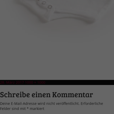
Veröffentlicht
Volle
28. März 2017
1000 × 1000
am
Größe
Schreibe einen Kommentar
Deine E-Mail-Adresse wird nicht veröffentlicht.
Erforderliche
Felder sind mit
*
markiert