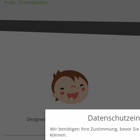
Pullis, Shirts&Bodies
Datenschutzein
Designed & Handmade with
in Austria!
Wir benötigen Ihre Zustimmung, bevor Sie
können.