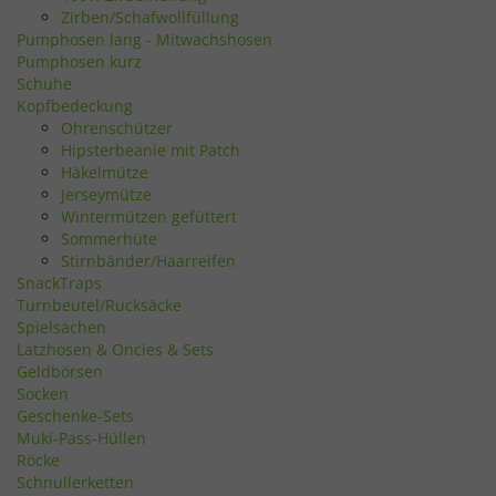
Zirben/Schafwollfüllung
Pumphosen lang - Mitwachshosen
Pumphosen kurz
Schuhe
Kopfbedeckung
Ohrenschützer
Hipsterbeanie mit Patch
Häkelmütze
Jerseymütze
Wintermützen gefüttert
Sommerhüte
Stirnbänder/Haarreifen
SnackTraps
Turnbeutel/Rucksäcke
Spielsachen
Latzhosen & Oncies & Sets
Geldbörsen
Socken
Geschenke-Sets
Muki-Pass-Hüllen
Röcke
Schnullerketten