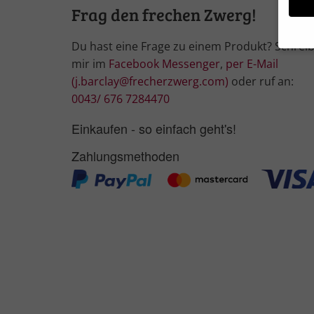
Frag den frechen Zwerg!
Du hast eine Frage zu einem Produkt? Schrei
mir im
Facebook Messenger
,
per E-Mail
Wir 
(j.barclay@frecherzwerg.com)
oder ruf an:
Einig
und I
0043/ 676 7284470
Verwe
Hier 
Einkaufen - so einfach geht's!
Ihre 
Info
Zahlungsmethoden
Al
Nu
Daten
Ess
Essen
Funkt