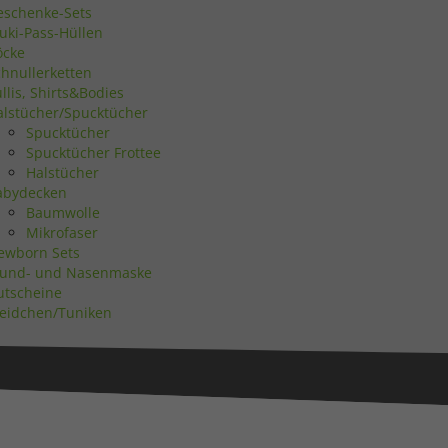
eschenke-Sets
uki-Pass-Hüllen
Statistiken
öcke
chnullerketten
llis, Shirts&Bodies
alstücher/Spucktücher
Spucktücher
Spucktücher Frottee
Marketing
Halstücher
abydecken
Baumwolle
Mikrofaser
ewborn Sets
und- und Nasenmaske
utscheine
Externe Medien
leidchen/Tuniken
uf
ressum