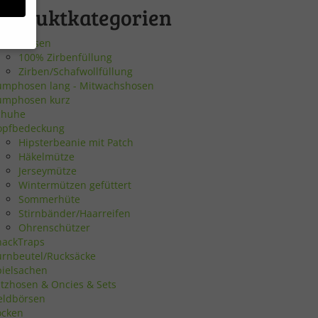
Produktkategorien
irbenkissen
100% Zirbenfüllung
Zirben/Schafwollfüllung
bsite
umphosen lang - Mitwachshosen
umphosen kurz
chuhe
en
opfbedeckung
Hipsterbeanie mit Patch
n.
Häkelmütze
Jerseymütze
Wintermützen gefüttert
Sommerhüte
Zurück
Stirnbänder/Haarreifen
Ohrenschützer
nackTraps
urnbeutel/Rucksäcke
pielsachen
atzhosen & Oncies & Sets
eie
eldbörsen
ocken