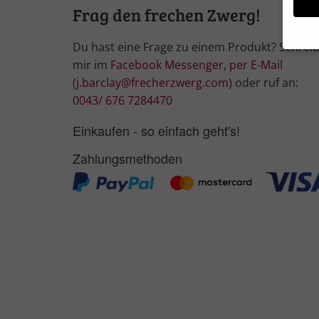
Frag den frechen Zwerg!
Du hast eine Frage zu einem Produkt? Schrei
mir im
Facebook Messenger
,
per E-Mail
Wir 
(j.barclay@frecherzwerg.com)
oder ruf an:
Einig
und I
0043/ 676 7284470
Verwe
Hier 
Einkaufen - so einfach geht's!
Ihre 
Info
Zahlungsmethoden
Al
Nu
Daten
Ess
Essen
Funkt