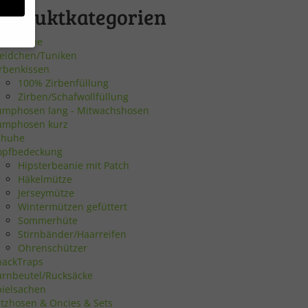
Produktkategorien
utscheine
leidchen/Tuniken
irbenkissen
bsite
100% Zirbenfüllung
Zirben/Schafwollfüllung
umphosen lang - Mitwachshosen
en
umphosen kurz
chuhe
n.
opfbedeckung
Hipsterbeanie mit Patch
Häkelmütze
Jerseymütze
Zurück
Wintermützen gefüttert
Sommerhüte
Stirnbänder/Haarreifen
Ohrenschützer
nackTraps
urnbeutel/Rucksäcke
eie
pielsachen
atzhosen & Oncies & Sets