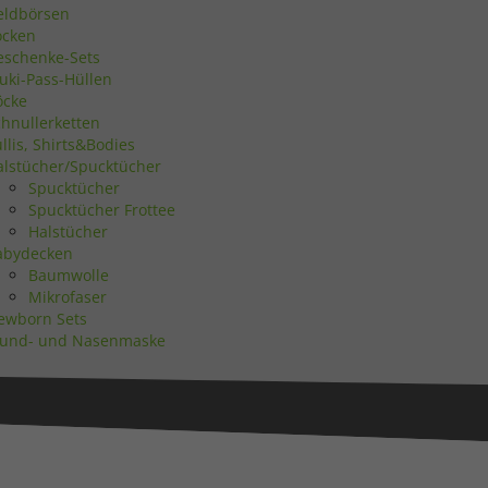
eldbörsen
ocken
Statistiken
eschenke-Sets
uki-Pass-Hüllen
öcke
chnullerketten
llis, Shirts&Bodies
alstücher/Spucktücher
Marketing
Spucktücher
Spucktücher Frottee
Halstücher
abydecken
Baumwolle
Mikrofaser
ewborn Sets
Externe Medien
und- und Nasenmaske
uf
ressum