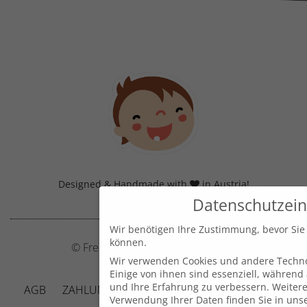
Designed & Handmade with
in Austria!
Datenschutzein
Wir benötigen Ihre Zustimmung, bevor Sie
können.
© Frecher Zwerg by J. Barclay e.U.
Wir verwenden Cookies und andere Techno
Einige von ihnen sind essenziell, während
und Ihre Erfahrung zu verbessern.
Weitere
AGB
ZAHLUNG UND VERSAND
DATENSCHUTZ
Verwendung Ihrer Daten finden Sie in uns