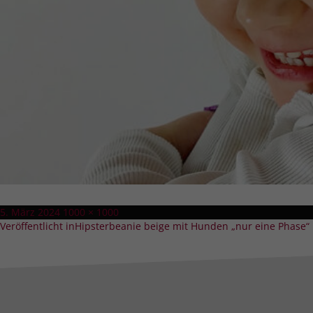
Veröffentlicht
Volle
5. März 2024
1000 × 1000
Beitragsnavigation
am
Größe
Veröffentlicht in
Hipsterbeanie beige mit Hunden „nur eine Phase“