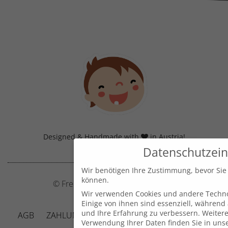
Designed & Handmade with
in Austria!
Datenschutzein
Wir benötigen Ihre Zustimmung, bevor Sie
können.
© Frecher Zwerg by J. Barclay e.U.
Wir verwenden Cookies und andere Techno
Einige von ihnen sind essenziell, während
und Ihre Erfahrung zu verbessern.
Weitere
AGB
ZAHLUNG UND VERSAND
DATENSCHUTZ
Verwendung Ihrer Daten finden Sie in uns