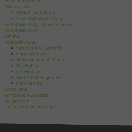
Kleidchen/Tuniken
Zirbenkissen
100% Zirbenfüllung
Zirben/Schafwollfüllung
Pumphosen lang - Mitwachshosen
Pumphosen kurz
Schuhe
Kopfbedeckung
Stirnbänder/Haarreifen
Ohrenschützer
Hipsterbeanie mit Patch
Häkelmütze
Jerseymütze
Wintermützen gefüttert
Sommerhüte
SnackTraps
Turnbeutel/Rucksäcke
Spielsachen
Latzhosen & Oncies & Sets