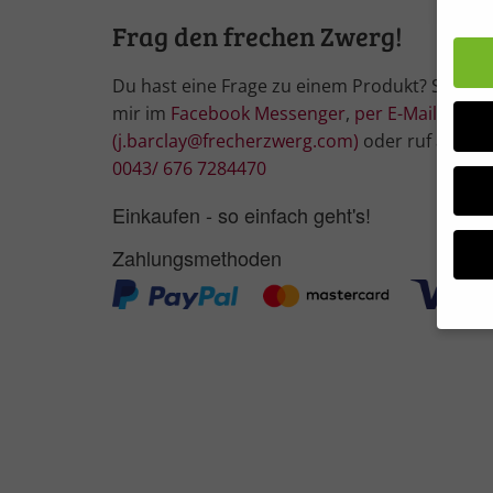
Frag den frechen Zwerg!
Du hast eine Frage zu einem Produkt? Schrei
mir im
Facebook Messenger
,
per E-Mail
(j.barclay@frecherzwerg.com)
oder ruf an:
0043/ 676 7284470
Einkaufen - so einfach geht's!
Zahlungsmethoden
Wir 
Einig
und I
Verwe
Hier 
Ihre 
Info