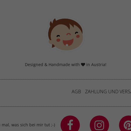
eg verfolgen.
Cookie-Informationen anzeigen
erne Medien (7)
lte von Videoplattformen und Social-Media-Plattformen werden standardmäßig
iert. Wenn Cookies von externen Medien akzeptiert werden, bedarf der Zugriff a
 Inhalte keiner manuellen Einwilligung mehr.
Cookie-Informationen anzeigen
Datenschutzerklärung
Imp
Designed & Handmade with
in Austria!
AGB
ZAHLUNG UND VER
mal, was sich bei mir tut ;-)