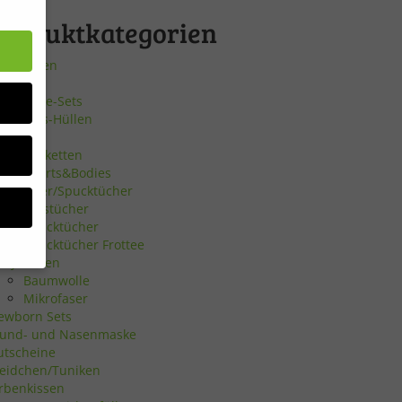
Produktkategorien
eldbörsen
ocken
eschenke-Sets
uki-Pass-Hüllen
öcke
chnullerketten
llis, Shirts&Bodies
alstücher/Spucktücher
Halstücher
Spucktücher
Spucktücher Frottee
abydecken
Baumwolle
Mikrofaser
bsite
ewborn Sets
und- und Nasenmaske
utscheine
en
leidchen/Tuniken
irbenkissen
n.