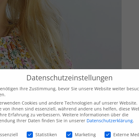
Datenschutzeinstellungen
enötigen Ihre Zustimmung, bevor Sie unsere Website weiter besu
en.
verwenden Cookies und andere Technologien auf unserer Website.
e von ihnen sind essenziell, während andere uns helfen, diese We
hre Erfahrung zu verbessern.
Weitere Informationen über die
ndung Ihrer Daten finden Sie in unserer
Datenschutzerklärung
.
schutzeinstellungen
ssenziell
Statistiken
Marketing
Externe Me