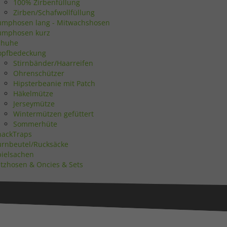
100% Zirbenfüllung
Zirben/Schafwollfüllung
umphosen lang - Mitwachshosen
umphosen kurz
Zurück
chuhe
opfbedeckung
Stirnbänder/Haarreifen
Ohrenschützer
Hipsterbeanie mit Patch
Häkelmütze
eie
Jerseymütze
Wintermützen gefüttert
Sommerhüte
nackTraps
Statistiken
urnbeutel/Rucksäcke
pielsachen
atzhosen & Oncies & Sets
Marketing