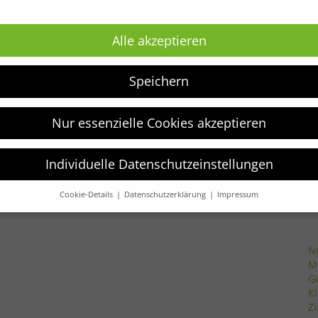
Newsletter
Alle akzeptieren
G
be
Erhalte die neuesten Kindermodetrends und
S
aktuelle Angebote als erster.
Speichern
G
M
R
JETZT ANMELDEN!
Nur essenzielle Cookies akzeptieren
S
Pu
H
Individuelle Datenschutzeinstellungen
Cookie-Details
Datenschutzerklärung
Impressum
Datenschutzeinstellungen
B
verwenden Cookies und andere Technologien auf unserer Website.
e von ihnen sind essenziell, während andere uns helfen, diese We
N
hre Erfahrung zu verbessern.
Weitere Informationen über die
M
ndung Ihrer Daten finden Sie in unserer
Datenschutzerklärung
.
G
finden Sie eine Übersicht über alle verwendeten Cookies. Sie könn
K
Einwilligung zu ganzen Kategorien geben oder sich weitere
Z
rmationen anzeigen lassen und so nur bestimmte Cookies auswähle