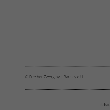
hinw
Ext
Inha
block
diese
© Frecher Zwerg by J. Barclay e.U.
Schau 