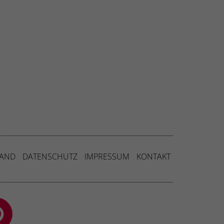
Externe Medien
uf
ressum
SAND
DATENSCHUTZ
IMPRESSUM
KONTAKT