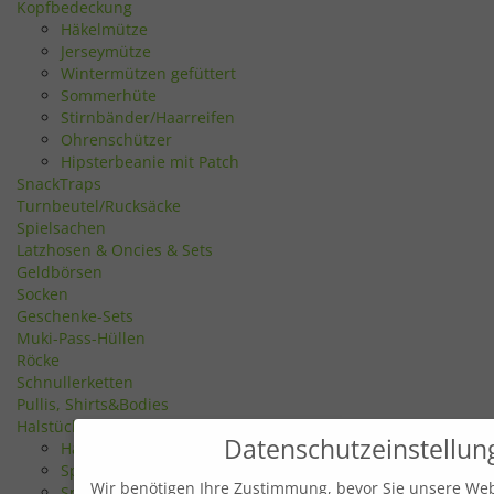
Kopfbedeckung
Häkelmütze
Jerseymütze
Wintermützen gefüttert
Sommerhüte
Stirnbänder/Haarreifen
Ohrenschützer
Hipsterbeanie mit Patch
SnackTraps
Turnbeutel/Rucksäcke
Spielsachen
Latzhosen & Oncies & Sets
Geldbörsen
Socken
Geschenke-Sets
Muki-Pass-Hüllen
Röcke
Schnullerketten
Pullis, Shirts&Bodies
Halstücher/Spucktücher
Datenschutzeinstellun
Halstücher
Spucktücher
Wir benötigen Ihre Zustimmung, bevor Sie unsere Web
Spucktücher Frottee