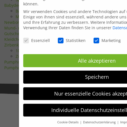
können.
Babydecken
Baumwolle
Wir verwenden Cookies und andere Technologien auf 
Mikrofaser
Einige von ihnen sind essenziell, während andere uns
Newborn Sets
und Ihre Erfahrung zu verbessern.
Weitere Informatio
Verwendung Ihrer Daten finden Sie in unserer
Datens
Mund- und Nasenmaske
Gutscheine
Datenschutzeinstellungen
Kleidchen/Tuniken
Essenziell
Statistiken
Marketing
Zirbenkissen
100% Zirbenfüllung
Zirben/Schafwollfüllung
Alle akzeptieren
Pumphosen lang - Mitwachshosen
Pumphosen kurz
Speichern
Nur essenzielle Cookies akzep
Individuelle Datenschutzeinste
Cookie-Details
Datenschutzerklärung
Imp