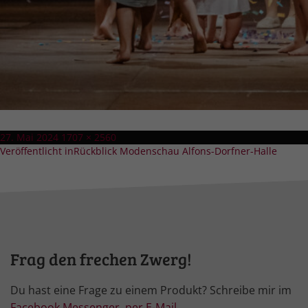
Veröffentlicht
Volle
27. Mai 2024
1707 × 2560
Beitragsnavigation
am
Größe
Veröffentlicht in
Rückblick Modenschau Alfons-Dorfner-Halle
Frag den frechen Zwerg!
Du hast eine Frage zu einem Produkt? Schreibe mir im
Facebook Messenger
,
per E-Mail