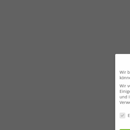
Wir b
könn
Wir 
Einig
und I
Verwe
Daten
E