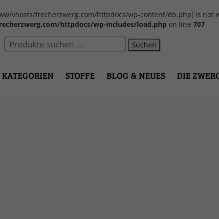
var/www/vhosts/frecherzwerg.com/httpdocs/wp-content/db.php) is not w
recherzwerg.com/httpdocs/wp-includes/load.php
on line
707
Suchen
KATEGORIEN
STOFFE
BLOG & NEUES
DIE ZWER