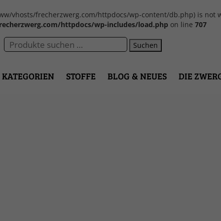
var/www/vhosts/frecherzwerg.com/httpdocs/wp-content/db.php) is not w
recherzwerg.com/httpdocs/wp-includes/load.php
on line
707
Suchen
KATEGORIEN
STOFFE
BLOG & NEUES
DIE ZWER