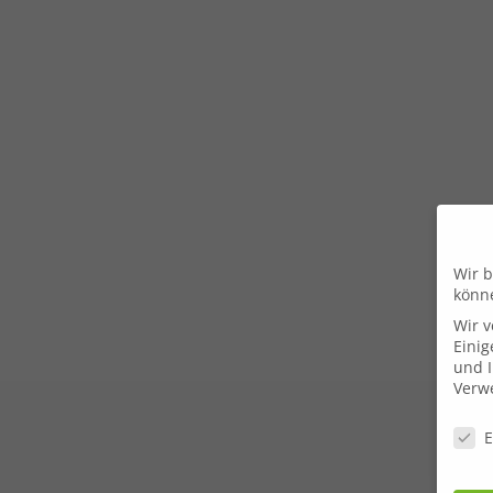
Wir b
könn
Wir 
Einig
und I
Verwe
Daten
E