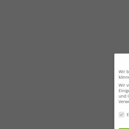
Wir b
könn
Wir 
Einig
und I
Verwe
Daten
E