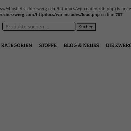
var/www/vhosts/frecherzwerg.com/httpdocs/wp-content/db.php) is not w
recherzwerg.com/httpdocs/wp-includes/load.php
on line
707
Suchen
KATEGORIEN
STOFFE
BLOG & NEUES
DIE ZWER